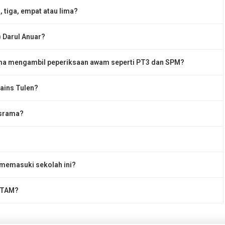
 tiga, empat atau lima?
 Darul Anuar?
sama mengambil peperiksaan awam seperti PT3 dan SPM?
ains Tulen?
asrama?
 memasuki sekolah ini?
 STAM?